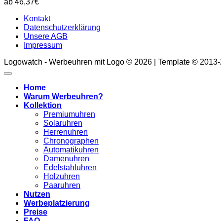
46,37
€
Kontakt
Datenschutzerklärung
Unsere AGB
Impressum
Logowatch - Werbeuhren mit Logo © 2026 | Template © 2013
Home
Warum Werbeuhren?
Kollektion
Premiumuhren
Solaruhren
Herrenuhren
Chronographen
Automatikuhren
Damenuhren
Edelstahluhren
Holzuhren
Paaruhren
Nutzen
Werbeplatzierung
Preise
FAQ